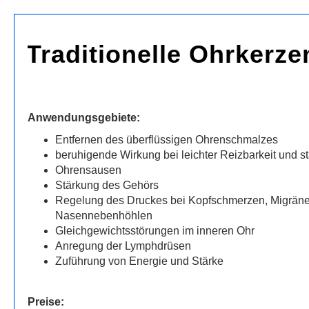
Traditionelle Ohrkerze
Anwen­dungs­ge­biete:
Entfer­nen des über­flüs­si­gen Ohrenschmalzes
beru­hi­gende Wirkung bei leich­ter Reiz­bar­keit und s
Ohren­sausen
Stär­kung des Gehörs
Rege­lung des Druckes bei Kopf­schmer­zen, Migrän
Nasennebenhöhlen
Gleich­ge­wichts­stö­run­gen im inne­ren Ohr
Anre­gung der Lymphdrüsen
Zufüh­rung von Ener­gie und Stärke
Preise: